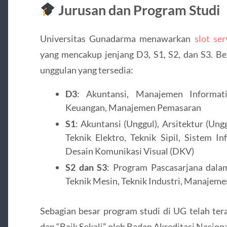
Jurusan dan Program Studi
Universitas Gunadarma menawarkan
slot ser
yang mencakup jenjang D3, S1, S2, dan S3. Be
unggulan yang tersedia:
D3
: Akuntansi, Manajemen Informat
Keuangan, Manajemen Pemasaran
S1
: Akuntansi (Unggul), Arsitektur (Ungg
Teknik Elektro, Teknik Sipil, Sistem In
Desain Komunikasi Visual (DKV)
S2 dan S3
: Program Pascasarjana dalam
Teknik Mesin, Teknik Industri, Manajemen
Sebagian besar program studi di UG telah ter
dan “Baik Sekali” oleh Badan Akreditasi Nasion