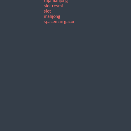
rajamahjong
slot resmi
slot
mahjong
spaceman gacor