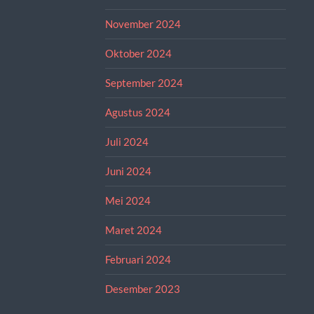
November 2024
Oktober 2024
September 2024
Agustus 2024
Juli 2024
Juni 2024
Mei 2024
Maret 2024
Februari 2024
Desember 2023