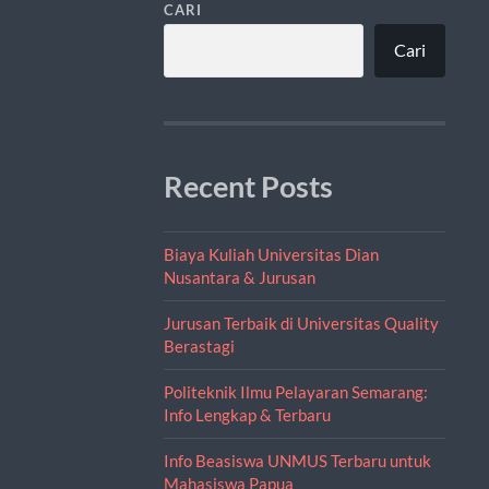
CARI
Cari
Recent Posts
Biaya Kuliah Universitas Dian
Nusantara & Jurusan
Jurusan Terbaik di Universitas Quality
Berastagi
Politeknik Ilmu Pelayaran Semarang:
Info Lengkap & Terbaru
Info Beasiswa UNMUS Terbaru untuk
Mahasiswa Papua