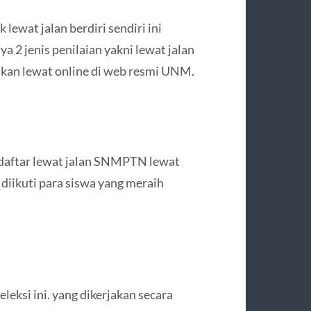
ewat jalan berdiri sendiri ini
a 2 jenis penilaian yakni lewat jalan
rjakan lewat online di web resmi UNM.
endaftar lewat jalan SNMPTN lewat
iikuti para siswa yang meraih
eleksi ini. yang dikerjakan secara