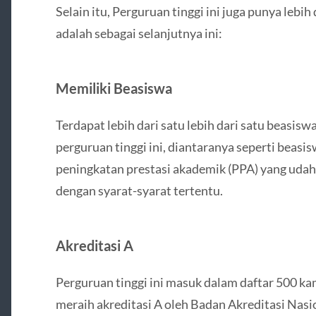
Selain itu, Perguruan tinggi ini juga punya lebi
adalah sebagai selanjutnya ini:
Memiliki Beasiswa
Terdapat lebih dari satu lebih dari satu beasisw
perguruan tinggi ini, diantaranya seperti beasis
peningkatan prestasi akademik (PPA) yang u
dengan syarat-syarat tertentu.
Akreditasi A
Perguruan tinggi ini masuk dalam daftar 500 ka
meraih akreditasi A oleh Badan Akreditasi Nas