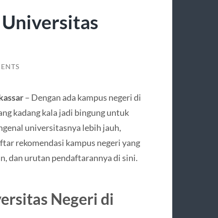
Universitas
ENTS
kassar
– Dengan ada kampus negeri di
g kadang kala jadi bingung untuk
ngenal universitasnya lebih jauh,
aftar rekomendasi kampus negeri yang
n, dan urutan pendaftarannya di sini.
rsitas Negeri di