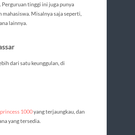
Perguruan tinggi ini juga punya
h mahasiswa. Misalnya saja seperti,
ana lainnya.
assar
bih dari satu keunggulan, di
 princess 1000
yang terjaungkau, dan
ana yang tersedia.