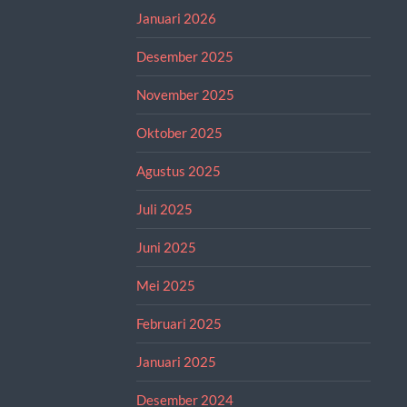
Januari 2026
Desember 2025
November 2025
Oktober 2025
Agustus 2025
Juli 2025
Juni 2025
Mei 2025
Februari 2025
Januari 2025
Desember 2024