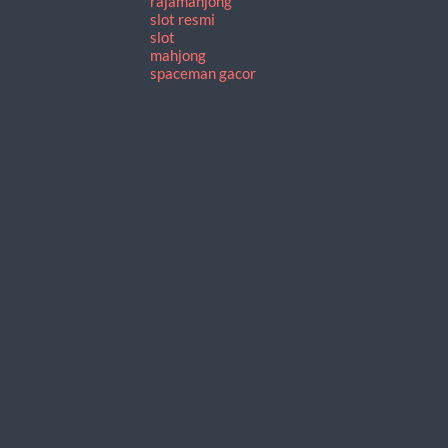
rajamahjong
slot resmi
slot
mahjong
spaceman gacor