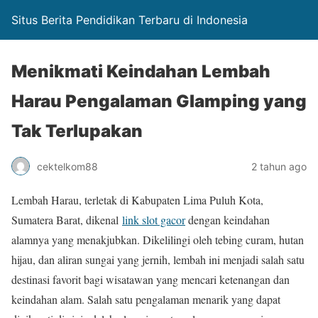
Situs Berita Pendidikan Terbaru di Indonesia
Menikmati Keindahan Lembah
Harau Pengalaman Glamping yang
Tak Terlupakan
cektelkom88
2 tahun ago
Lembah Harau, terletak di Kabupaten Lima Puluh Kota,
Sumatera Barat, dikenal
link slot gacor
dengan keindahan
alamnya yang menakjubkan. Dikelilingi oleh tebing curam, hutan
hijau, dan aliran sungai yang jernih, lembah ini menjadi salah satu
destinasi favorit bagi wisatawan yang mencari ketenangan dan
keindahan alam. Salah satu pengalaman menarik yang dapat