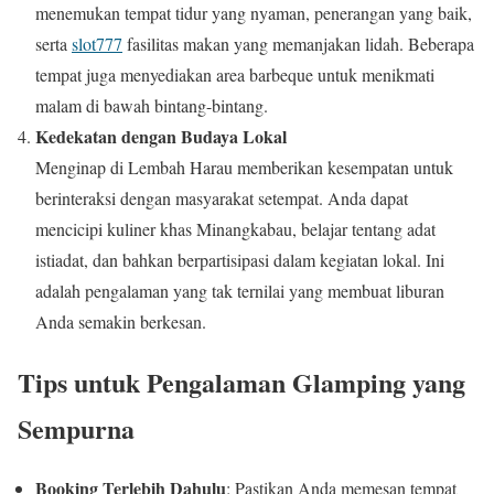
menemukan tempat tidur yang nyaman, penerangan yang baik,
serta
slot777
fasilitas makan yang memanjakan lidah. Beberapa
tempat juga menyediakan area barbeque untuk menikmati
malam di bawah bintang-bintang.
Kedekatan dengan Budaya Lokal
Menginap di Lembah Harau memberikan kesempatan untuk
berinteraksi dengan masyarakat setempat. Anda dapat
mencicipi kuliner khas Minangkabau, belajar tentang adat
istiadat, dan bahkan berpartisipasi dalam kegiatan lokal. Ini
adalah pengalaman yang tak ternilai yang membuat liburan
Anda semakin berkesan.
Tips untuk Pengalaman Glamping yang
Sempurna
Booking Terlebih Dahulu
: Pastikan Anda memesan tempat