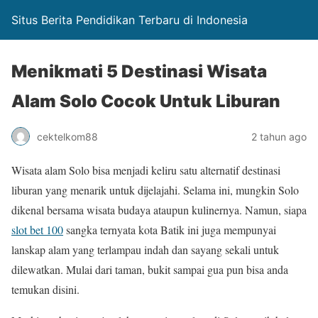
Situs Berita Pendidikan Terbaru di Indonesia
Menikmati 5 Destinasi Wisata
Alam Solo Cocok Untuk Liburan
cektelkom88
2 tahun ago
Wisata alam Solo bisa menjadi keliru satu alternatif destinasi
liburan yang menarik untuk dijelajahi. Selama ini, mungkin Solo
dikenal bersama wisata budaya ataupun kulinernya. Namun, siapa
slot bet 100
sangka ternyata kota Batik ini juga mempunyai
lanskap alam yang terlampau indah dan sayang sekali untuk
dilewatkan. Mulai dari taman, bukit sampai gua pun bisa anda
temukan disini.