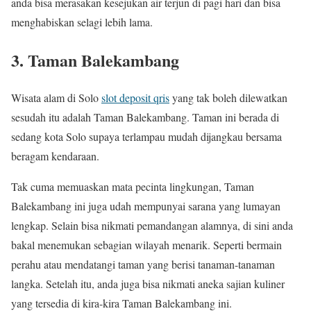
anda bisa merasakan kesejukan air terjun di pagi hari dan bisa
menghabiskan selagi lebih lama.
3. Taman Balekambang
Wisata alam di Solo
slot deposit qris
yang tak boleh dilewatkan
sesudah itu adalah Taman Balekambang. Taman ini berada di
sedang kota Solo supaya terlampau mudah dijangkau bersama
beragam kendaraan.
Tak cuma memuaskan mata pecinta lingkungan, Taman
Balekambang ini juga udah mempunyai sarana yang lumayan
lengkap. Selain bisa nikmati pemandangan alamnya, di sini anda
bakal menemukan sebagian wilayah menarik. Seperti bermain
perahu atau mendatangi taman yang berisi tanaman-tanaman
langka. Setelah itu, anda juga bisa nikmati aneka sajian kuliner
yang tersedia di kira-kira Taman Balekambang ini.