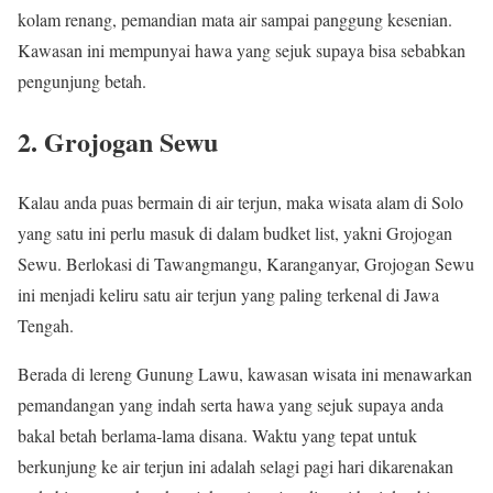
kolam renang, pemandian mata air sampai panggung kesenian.
Kawasan ini mempunyai hawa yang sejuk supaya bisa sebabkan
pengunjung betah.
2. Grojogan Sewu
Kalau anda puas bermain di air terjun, maka wisata alam di Solo
yang satu ini perlu masuk di dalam budket list, yakni Grojogan
Sewu. Berlokasi di Tawangmangu, Karanganyar, Grojogan Sewu
ini menjadi keliru satu air terjun yang paling terkenal di Jawa
Tengah.
Berada di lereng Gunung Lawu, kawasan wisata ini menawarkan
pemandangan yang indah serta hawa yang sejuk supaya anda
bakal betah berlama-lama disana. Waktu yang tepat untuk
berkunjung ke air terjun ini adalah selagi pagi hari dikarenakan