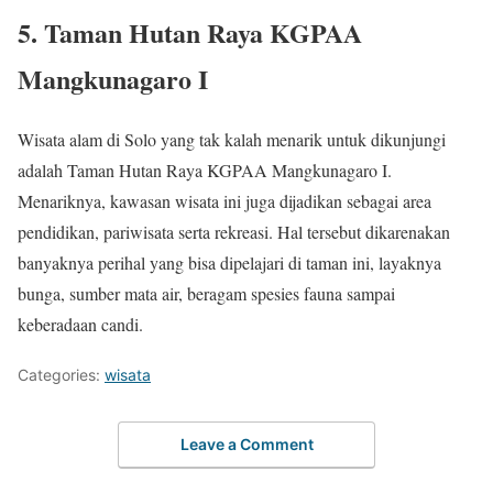
5. Taman Hutan Raya KGPAA
Mangkunagaro I
Wisata alam di Solo yang tak kalah menarik untuk dikunjungi
adalah Taman Hutan Raya KGPAA Mangkunagaro I.
Menariknya, kawasan wisata ini juga dijadikan sebagai area
pendidikan, pariwisata serta rekreasi. Hal tersebut dikarenakan
banyaknya perihal yang bisa dipelajari di taman ini, layaknya
bunga, sumber mata air, beragam spesies fauna sampai
keberadaan candi.
Categories:
wisata
Leave a Comment