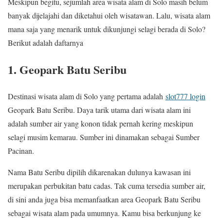
Meskipun begitu, sejumlah area wisata alam di Solo masih belum
banyak dijelajahi dan diketahui oleh wisatawan. Lalu, wisata alam
mana saja yang menarik untuk dikunjungi selagi berada di Solo?
Berikut adalah daftarnya
1. Geopark Batu Seribu
Destinasi wisata alam di Solo yang pertama adalah
slot777 login
Geopark Batu Seribu. Daya tarik utama dari wisata alam ini
adalah sumber air yang konon tidak pernah kering meskipun
selagi musim kemarau. Sumber ini dinamakan sebagai Sumber
Pacinan.
Nama Batu Seribu dipilih dikarenakan dulunya kawasan ini
merupakan perbukitan batu cadas. Tak cuma tersedia sumber air,
di sini anda juga bisa memanfaatkan area Geopark Batu Seribu
sebagai wisata alam pada umumnya. Kamu bisa berkunjung ke