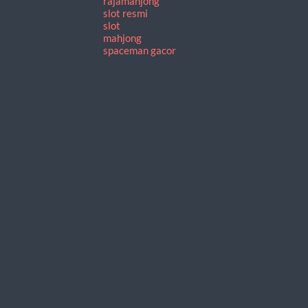
rajamahjong
slot resmi
slot
mahjong
spaceman gacor