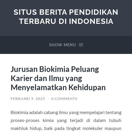
SITUS BERITA PENDIDIKAN
TERBARU DI INDONESIA
SHOW MENU
Jurusan Biokimia Peluang
Karier dan Ilmu yang
Menyelamatkan Kehidupan
FEBRUARI 9, 2025
/
0 COMMENTS
Biokimia adalah cabang ilmu yang mempelajari tentang
proses-proses kimia yang terjadi di dalam tubuh
makhluk hidup, baik pada tingkat molekuler maupun