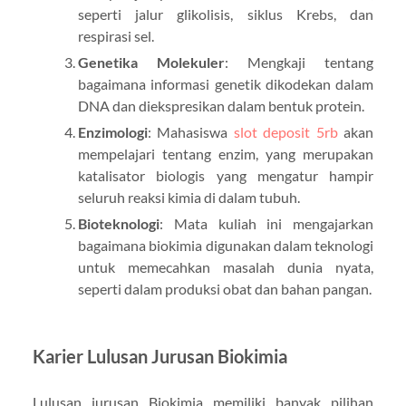
seperti jalur glikolisis, siklus Krebs, dan
respirasi sel.
Genetika Molekuler
: Mengkaji tentang
bagaimana informasi genetik dikodekan dalam
DNA dan diekspresikan dalam bentuk protein.
Enzimologi
: Mahasiswa
slot deposit 5rb
akan
mempelajari tentang enzim, yang merupakan
katalisator biologis yang mengatur hampir
seluruh reaksi kimia di dalam tubuh.
Bioteknologi
: Mata kuliah ini mengajarkan
bagaimana biokimia digunakan dalam teknologi
untuk memecahkan masalah dunia nyata,
seperti dalam produksi obat dan bahan pangan.
Karier Lulusan Jurusan Biokimia
Lulusan jurusan Biokimia memiliki banyak pilihan