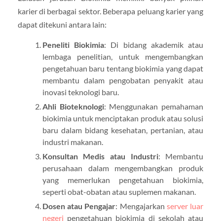
karier di berbagai sektor. Beberapa peluang karier yang
dapat ditekuni antara lain:
Peneliti Biokimia
: Di bidang akademik atau
lembaga penelitian, untuk mengembangkan
pengetahuan baru tentang biokimia yang dapat
membantu dalam pengobatan penyakit atau
inovasi teknologi baru.
Ahli Bioteknologi
: Menggunakan pemahaman
biokimia untuk menciptakan produk atau solusi
baru dalam bidang kesehatan, pertanian, atau
industri makanan.
Konsultan Medis atau Industri
: Membantu
perusahaan dalam mengembangkan produk
yang memerlukan pengetahuan biokimia,
seperti obat-obatan atau suplemen makanan.
Dosen atau Pengajar
: Mengajarkan
server luar
negeri
pengetahuan biokimia di sekolah atau