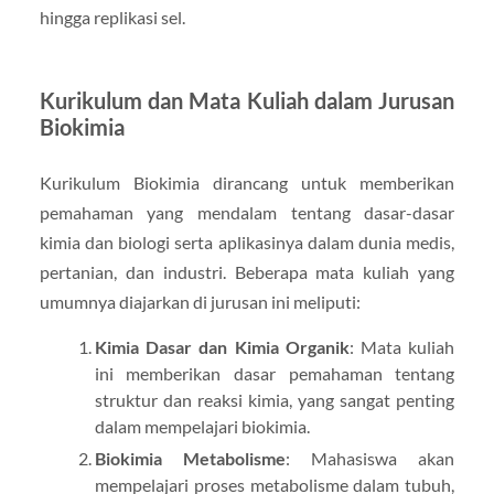
hingga replikasi sel.
Kurikulum dan Mata Kuliah dalam Jurusan
Biokimia
Kurikulum Biokimia dirancang untuk memberikan
pemahaman yang mendalam tentang dasar-dasar
kimia dan biologi serta aplikasinya dalam dunia medis,
pertanian, dan industri. Beberapa mata kuliah yang
umumnya diajarkan di jurusan ini meliputi:
Kimia Dasar dan Kimia Organik
: Mata kuliah
ini memberikan dasar pemahaman tentang
struktur dan reaksi kimia, yang sangat penting
dalam mempelajari biokimia.
Biokimia Metabolisme
: Mahasiswa akan
mempelajari proses metabolisme dalam tubuh,