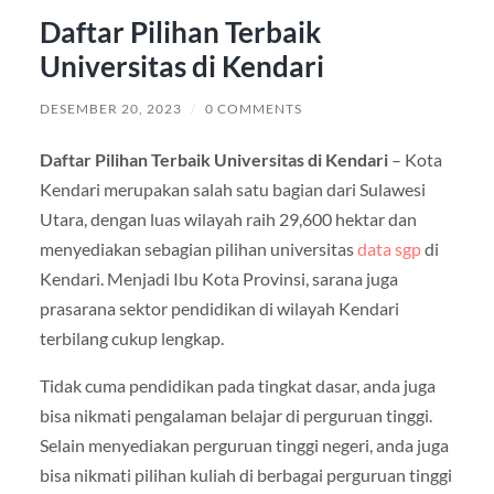
Daftar Pilihan Terbaik
Universitas di Kendari
DESEMBER 20, 2023
/
0 COMMENTS
Daftar Pilihan Terbaik Universitas di Kendari
– Kota
Kendari merupakan salah satu bagian dari Sulawesi
Utara, dengan luas wilayah raih 29,600 hektar dan
menyediakan sebagian pilihan universitas
data sgp
di
Kendari. Menjadi Ibu Kota Provinsi, sarana juga
prasarana sektor pendidikan di wilayah Kendari
terbilang cukup lengkap.
Tidak cuma pendidikan pada tingkat dasar, anda juga
bisa nikmati pengalaman belajar di perguruan tinggi.
Selain menyediakan perguruan tinggi negeri, anda juga
bisa nikmati pilihan kuliah di berbagai perguruan tinggi