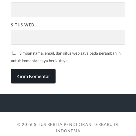
SITUS WEB
Simpan nama, email, dan situs web saya pada peramban ini
untuk komentar saya berikutnya.
© 2026
SITUS BERITA PENDIDIKAN TERBARU DI
INDONESIA