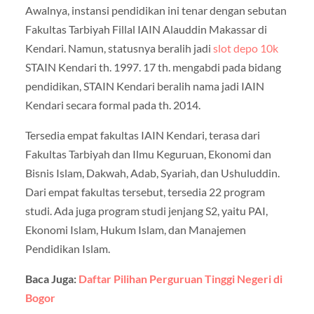
Awalnya, instansi pendidikan ini tenar dengan sebutan
Fakultas Tarbiyah Fillal IAIN Alauddin Makassar di
Kendari. Namun, statusnya beralih jadi
slot depo 10k
STAIN Kendari th. 1997. 17 th. mengabdi pada bidang
pendidikan, STAIN Kendari beralih nama jadi IAIN
Kendari secara formal pada th. 2014.
Tersedia empat fakultas IAIN Kendari, terasa dari
Fakultas Tarbiyah dan Ilmu Keguruan, Ekonomi dan
Bisnis Islam, Dakwah, Adab, Syariah, dan Ushuluddin.
Dari empat fakultas tersebut, tersedia 22 program
studi. Ada juga program studi jenjang S2, yaitu PAI,
Ekonomi Islam, Hukum Islam, dan Manajemen
Pendidikan Islam.
Baca Juga:
Daftar Pilihan Perguruan Tinggi Negeri di
Bogor