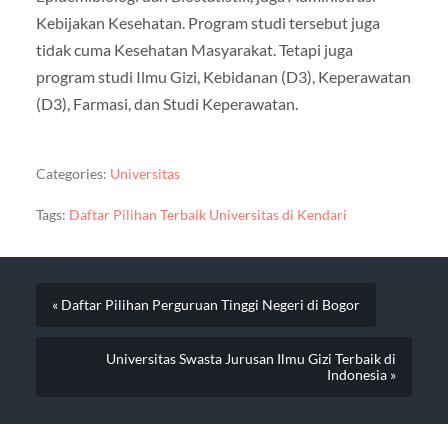
Kebijakan Kesehatan. Program studi tersebut juga
tidak cuma Kesehatan Masyarakat. Tetapi juga
program studi Ilmu Gizi, Kebidanan (D3), Keperawatan
(D3), Farmasi, dan Studi Keperawatan.
Categories:
Universitas
Tags:
Daftar Pilihan Terbaik Universitas di Kendari
« Daftar Pilihan Perguruan Tinggi Negeri di Bogor
Universitas Swasta Jurusan Ilmu Gizi Terbaik di
Indonesia »