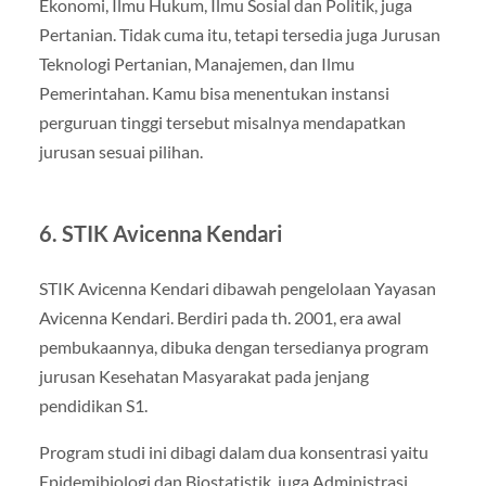
Ekonomi, Ilmu Hukum, Ilmu Sosial dan Politik, juga
Pertanian. Tidak cuma itu, tetapi tersedia juga Jurusan
Teknologi Pertanian, Manajemen, dan Ilmu
Pemerintahan. Kamu bisa menentukan instansi
perguruan tinggi tersebut misalnya mendapatkan
jurusan sesuai pilihan.
6. STIK Avicenna Kendari
STIK Avicenna Kendari dibawah pengelolaan Yayasan
Avicenna Kendari. Berdiri pada th. 2001, era awal
pembukaannya, dibuka dengan tersedianya program
jurusan Kesehatan Masyarakat pada jenjang
pendidikan S1.
Program studi ini dibagi dalam dua konsentrasi yaitu
Epidemibiologi dan Biostatistik, juga Administrasi