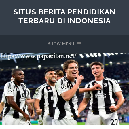
SITUS BERITA PENDIDIKAN
TERBARU DI INDONESIA
SHOW MENU