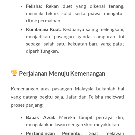
Felisha:
Rekan duet yang dikenal tenang,
memiliki teknik solid, serta piawai mengatur
ritme permainan.
Kombinasi Kuat:
Keduanya saling melengkapi,
menjadikan pasangan ganda campuran ini
sebagai salah satu kekuatan baru yang patut
diperhitungkan.
Perjalanan Menuju Kemenangan
Kemenangan atas pasangan Malaysia bukanlah hal
yang datang begitu saja. Jafar dan Felisha melewati
proses panjang:
Babak Awal:
Mereka tampil percaya diri,
mengalahkan lawan dengan skor meyakinkan.
Pertandingan Penentu:
Saat melawan