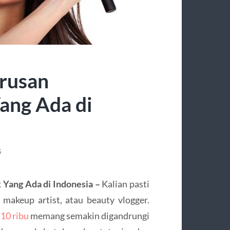
urusan
ang Ada di
S
k Yang Ada di Indonesia –
Kalian pasti
 makeup artist, atau beauty vlogger.
 10 ribu
memang semakin digandrungi