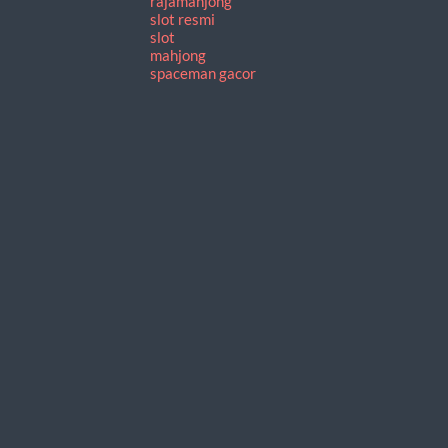
rajamahjong
slot resmi
slot
mahjong
spaceman gacor