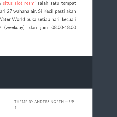
an
situs slot resmi
salah satu tempat
ari 27 wahana air, Si Kecil pasti akan
Water World buka setiap hari, kecuali
0 (weekday), dan jam 08.00-18.00
THEME BY
ANDERS NORÉN
—
UP
↑